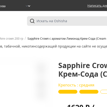
Написать ди
/
hire crown 200 гр
Sapphire Crown с ароматом Лимонад Крем-Сода (Cream so
ов, табачной, никотинсодержащей продукции на сайте не осуще
Sapphire Cr
Крем-Сода (C
0
Крепость : средняя