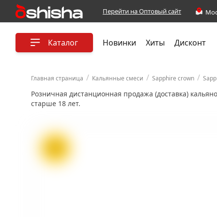
Перейти на Оптовый сайт
Каталог
Новинки
Хиты
Дисконт
/
/
/
Главная страница
Кальянные смеси
Sapphire crown
Sapp
Розничная дистанционная продажа (доставка) кальян
старше 18 лет.
ХИТ