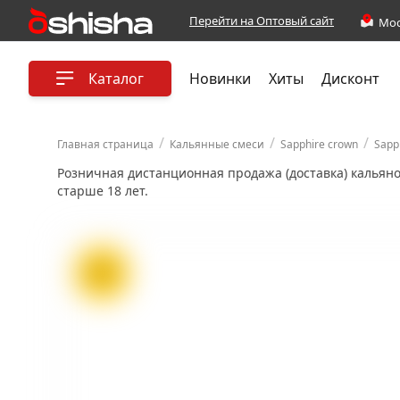
Перейти на Оптовый сайт
Каталог
Новинки
Хиты
Дисконт
/
/
/
Главная страница
Кальянные смеси
Sapphire crown
Sapp
Розничная дистанционная продажа (доставка) кальян
старше 18 лет.
ХИТ