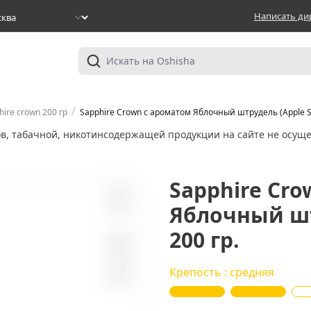
Написать ди
/
hire crown 200 гр
Sapphire Crown с ароматом Яблочный штрудель (Apple Str
ов, табачной, никотинсодержащей продукции на сайте не осуще
Sapphire Cr
Яблочный штр
1
200 гр.
Крепость : средняя