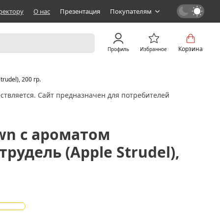
ректору
О нас
Презентация
Покупателям
Корзина
Профиль
Избранное
udel), 200 гр.
ствляется. Сайт предназначен для потребителей
own с ароматом
удель (Apple Strudel),