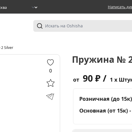
Написать ди
2 Silver
Пружина № 2 
0
90 ₽ /
от
1 x Шту
Розничная (до 15к)
Основная (от 15к) 