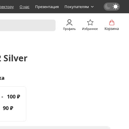
ректору
О нас
Презентация
Покупателям
Корзина
Профиль
Избранное
Silver
ка
 -
100 ₽
-
90 ₽