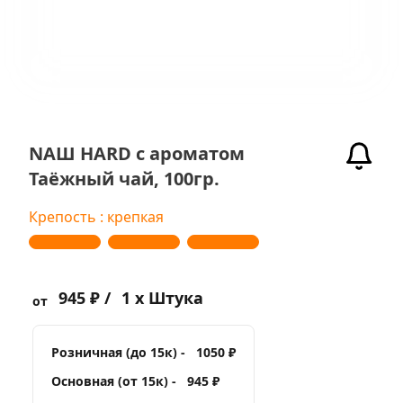
NАШ HARD с ароматом
Таёжный чай, 100гр.
Крепость : крепкая
945 ₽ /
1 x Штука
от
Розничная (до 15к) -
1050 ₽
Основная (от 15к) -
945 ₽