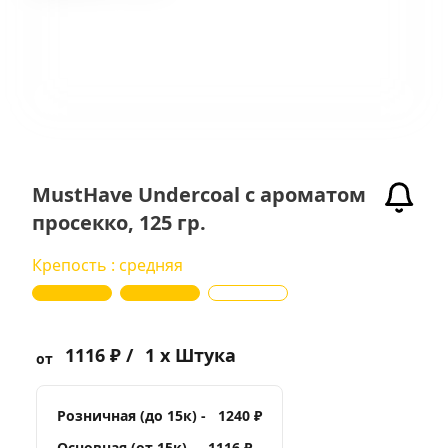
MustHave Undercoal с ароматом
просекко, 125 гр.
Крепость : средняя
1116 ₽ /
1 x Штука
от
Розничная (до 15к) -
1240 ₽
Основная (от 15к) -
1116 ₽