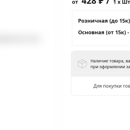
428 ₽ /
от
1 x Ш
Розничная (до 15к)
Основная (от 15к) 
Наличие товара, ва
при оформлении за
Для покупки то