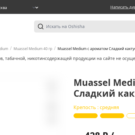
Написать ди
/
/
dium
Muassel Medium 40 гр
Muassel Medium с ароматом Сладкий кактус,
ов, табачной, никотинсодержащей продукции на сайте не осуще
Muassel Med
Сладкий какт
0
Крепость : средняя