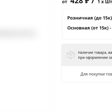
428 ₽ /
от
1 x Ш
Розничная (до 15к)
Основная (от 15к) 
Наличие товара, ва
при оформлении за
Для покупки то