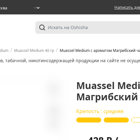
Написать ди
/
/
dium
Muassel Medium 40 гр
Muassel Medium с ароматом Магрибский чай
ов, табачной, никотинсодержащей продукции на сайте не осуще
Muassel Med
Магрибский ч
1
Крепость : средняя