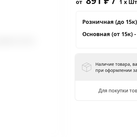
891 ₽ /
от
1 x Ш
Розничная (до 15к)
Основная (от 15к) 
Наличие товара, ва
при оформлении за
Для покупки то