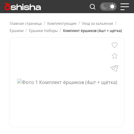
/
/
/
Главная страница
Комплектующие
Уход за кальяном
/
/
Ёршики
Ёршики Наборы
Комплект ёршиков (4шт + щётка)