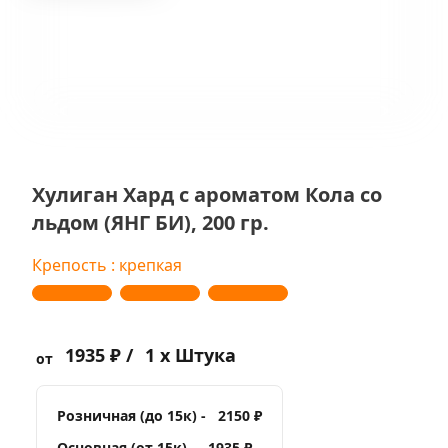
Хулиган Хард с ароматом Кола со
льдом (ЯНГ БИ), 200 гр.
Крепость : крепкая
1935 ₽ /
1 x Штука
от
Розничная (до 15к) -
2150 ₽
Основная (от 15к) -
1935 ₽