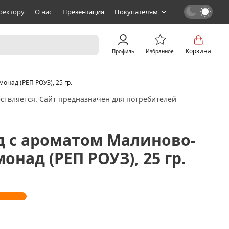
ректору
О нас
Презентация
Покупателям
Корзина
Профиль
Избранное
над (РЕП РОУЗ), 25 гр.
ствляется. Сайт предназначен для потребителей
д с ароматом Малиново-
над (РЕП РОУЗ), 25 гр.