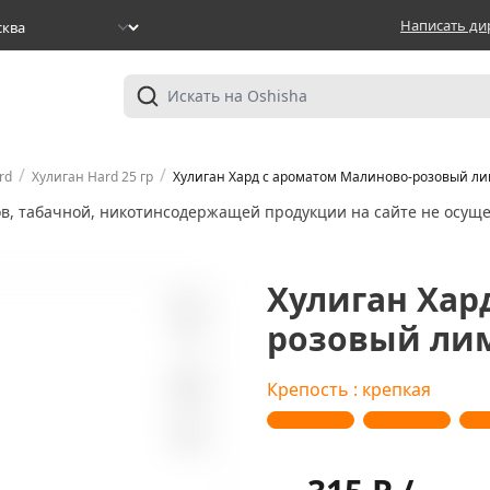
Написать ди
/
/
rd
Хулиган Hard 25 гр
Хулиган Хард с ароматом Малиново-розовый лимо
ов, табачной, никотинсодержащей продукции на сайте не осуще
Хулиган Хар
розовый лимо
4
Крепость : крепкая