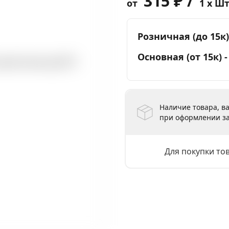
315 ₽ /
от
1 x Ш
Розничная (до 15к)
Основная (от 15к) 
Наличие товара, ва
при оформлении за
Для покупки то