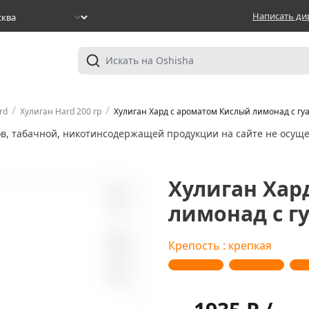
Написать ди
/
/
rd
Хулиган Hard 200 гр
Хулиган Хард с ароматом Кислый лимонад с гуав
ов, табачной, никотинсодержащей продукции на сайте не осуще
Хулиган Хар
лимонад с гу
1
Крепость : крепкая