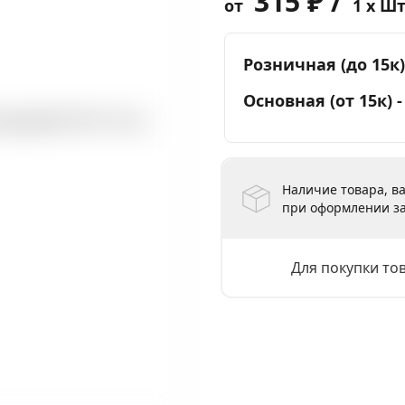
315 ₽ /
от
1 x Ш
Розничная (до 15к)
Основная (от 15к) 
Наличие товара, ва
при оформлении за
Для покупки то