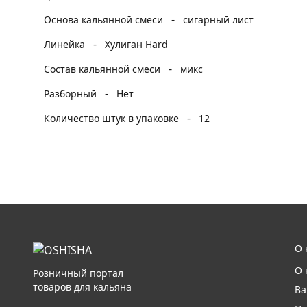
-
Основа кальянной смеси
сигарный лист
-
Линейка
Хулиган Hard
-
Состав кальянной смеси
микс
-
Разборный
Нет
-
Количество штук в упаковке
12
О 
О 
Розничный портал
товаров для кальяна
Ва