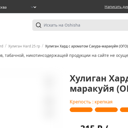
Написать ди
/
/
rd
Хулиган Hard 25 гр
Хулиган Хард с ароматом Сакура-маракуйя (ОГО),
ов, табачной, никотинсодержащей продукции на сайте не осуще
Хулиган Хар
маракуйя (ОГ
2
Крепость : крепкая