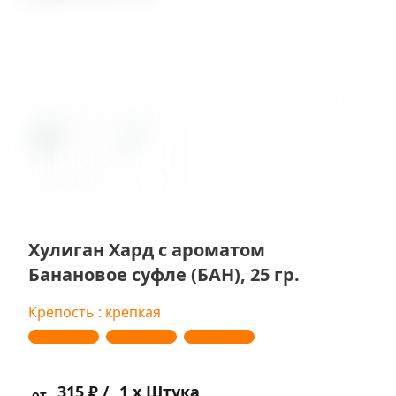
Хулиган Хард с ароматом
Банановое суфле (БАН), 25 гр.
Крепость : крепкая
315 ₽ /
1 x Штука
от