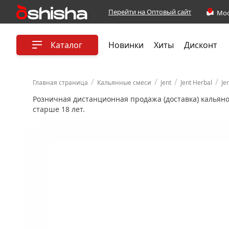
Перейти на Оптовый сайт
Каталог
Новинки
Хиты
Дисконт
/
/
/
/
Главная страница
Кальянные смеси
Jent
Jent Herbal
Je
Розничная дистанционная продажа (доставка) кальян
старше 18 лет.