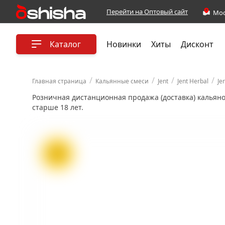
Перейти на Оптовый сайт
Каталог
Новинки
Хиты
Дисконт
/
/
/
/
Главная страница
Кальянные смеси
Jent
Jent Herbal
Je
Розничная дистанционная продажа (доставка) кальян
старше 18 лет.
ХИТ