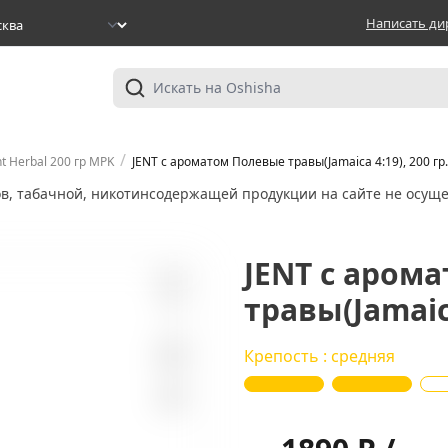
Написать ди
/
nt Herbal 200 гр MPK
JENT с ароматом Полевые травы(Jamaica 4:19), 200 гр.
ов, табачной, никотинсодержащей продукции на сайте не осуще
JENT с аром
травы(Jamaica
7
Крепость : средняя