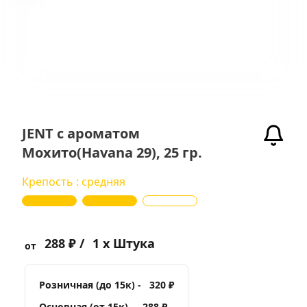
JENT с ароматом
Мохито(Havana 29), 25 гр.
Крепость : средняя
288 ₽ /
1 x Штука
от
Розничная (до 15к) -
320 ₽
Основная (от 15к) -
288 ₽