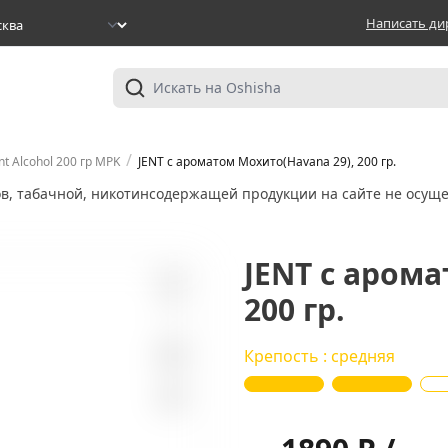
Написать ди
/
nt Alcohol 200 гр MPK
JENT с ароматом Мохито(Havana 29), 200 гр.
ов, табачной, никотинсодержащей продукции на сайте не осуще
JENT с арома
200 гр.
1
Крепость : средняя