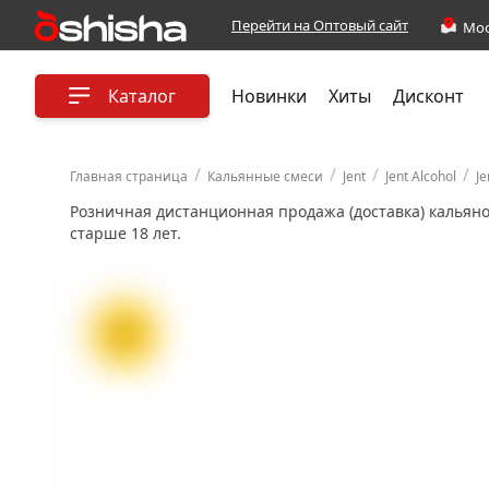
Перейти на Оптовый сайт
Каталог
Новинки
Хиты
Дисконт
/
/
/
/
Главная страница
Кальянные смеси
Jent
Jent Alcohol
Je
Розничная дистанционная продажа (доставка) кальян
старше 18 лет.
ХИТ