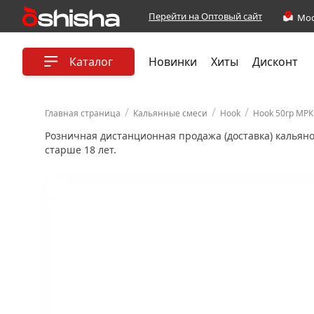
Перейти на Оптовый сайт
Каталог
Новинки
Хиты
Дисконт
/
/
/
Главная страница
Кальянные смеси
Hook
Hook 50гр МРК
Розничная дистанционная продажа (доставка) кальян
старше 18 лет.