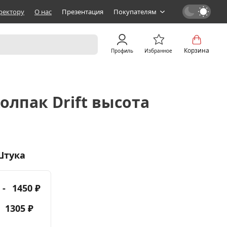
ректору
О нас
Презентация
Покупателям
Корзина
Профиль
Избранное
лпак Drift высота
Штука
 -
1450 ₽
-
1305 ₽