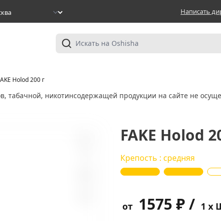
Написать ди
AKE Holod 200 г
ов, табачной, никотинсодержащей продукции на сайте не осуще
FAKE Holod 20
8
Крепость : средняя
1575 ₽ /
от
1 x 