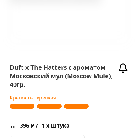
Duft x The Hatters с ароматом
Московский мул (Moscow Mule),
40гр.
Крепость : крепкая
396 ₽ /
1 x Штука
от