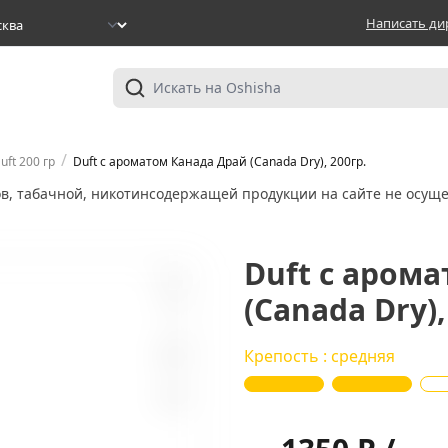
Написать ди
/
uft 200 гр
Duft с ароматом Канада Драй (Canada Dry), 200гр.
ов, табачной, никотинсодержащей продукции на сайте не осуще
Duft с аром
(Canada Dry),
0
Крепость : средняя