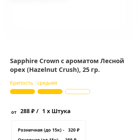
Sapphire Crown с ароматом Лесной
орех (Hazelnut Crush), 25 гр.
Крепость : средняя
288 ₽ /
1 x Штука
от
Розничная (до 15к) -
320 ₽
Основная (от 15к) -
288 ₽