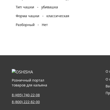
-
Тип чашки
убивашка
-
Форма чашки
классическая
-
Разборный
Нет
О 
О 
Розничный портал
товаров для кальяна
Ва
Пр
8 (495) 740-22-08
8 (800) 222-82-00