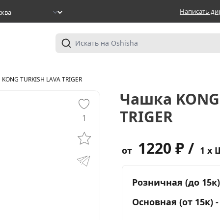
Написать ди
 KONG TURKISH LAVA TRIGER
Чашка KONG
TRIGER
1
1220 ₽ /
от
1 x 
Розничная (до 15к)
Основная (от 15к) 