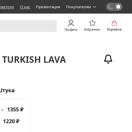
ректору
О нас
Презентация
Покупателям
Корзина
Профиль
Избранное
 TURKISH LAVA
Штука
 -
1355 ₽
-
1220 ₽