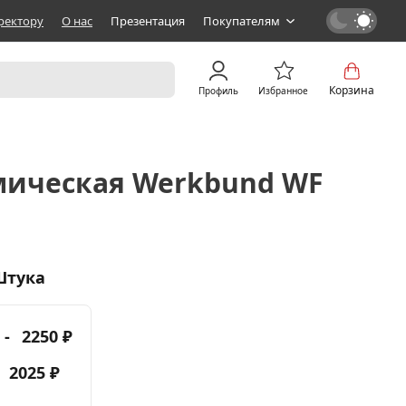
ректору
О нас
Презентация
Покупателям
Корзина
Профиль
Избранное
мическая Werkbund WF
Штука
 -
2250 ₽
-
2025 ₽