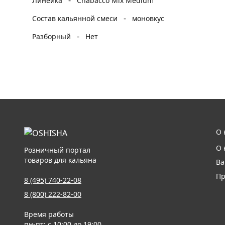
-
Линейка
Chabacco Mix Medium
-
Состав кальянной смеси
моновкус
-
Разборный
Нет
О 
О 
Розничный портал
товаров для кальяна
Ва
Пр
8 (495) 740-22-08
8 (800) 222-82-00
Время работы
пн-пт: с 10:00 до 19:00