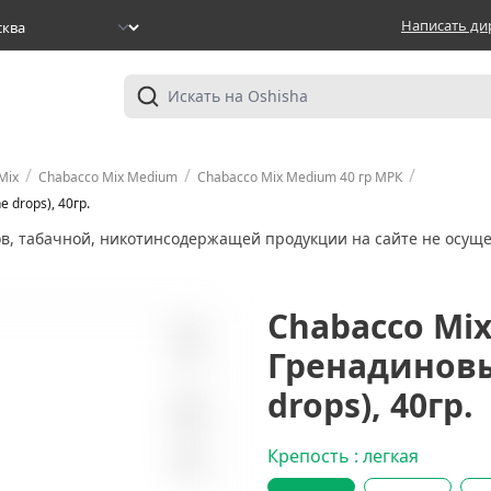
Написать ди
/
/
/
Mix
Chabacco Mix Medium
Chabacco Mix Medium 40 гр МРК
 drops), 40гр.
ов, табачной, никотинсодержащей продукции на сайте не осуще
Chabacco Mi
Гренадиновы
3
drops), 40гр.
Крепость : легкая