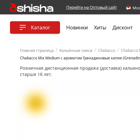
Перейти на Оптовый сайт
Каталог
Новинки
Хиты
Дисконт
/
/
/
Главная страница
Кальянные смеси
Chabacco
Chabacco 
Chabacco Mix Medium с ароматом Гренадиновые капли (Grenadine
Розничная дистанционная продажа (доставка) кальян
старше 18 лет.
ХИТ