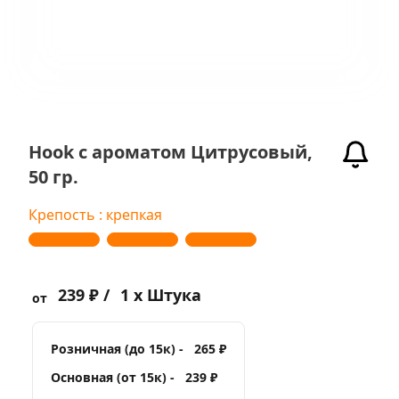
Hook с ароматом Цитрусовый,
50 гр.
Крепость : крепкая
239 ₽ /
1 x Штука
от
Розничная (до 15к) -
265 ₽
Основная (от 15к) -
239 ₽