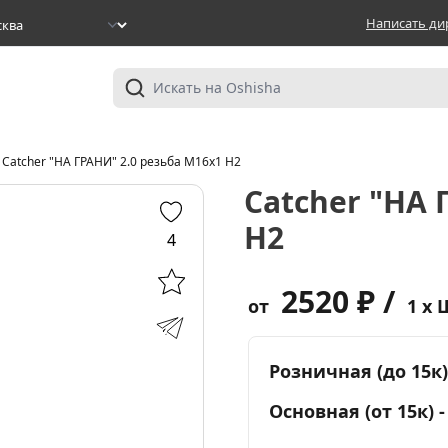
Написать ди
Catcher "НА ГРАНИ" 2.0 резьба M16х1 Н2
Catcher "НА 
Н2
4
2520 ₽ /
от
1 x 
Розничная (до 15к)
Основная (от 15к) 