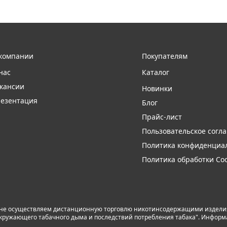
компании
Покупателям
нас
Каталог
кансии
Новинки
езентация
Блог
Прайс-лист
Пользовательское согл
Политика конфиденциа
Политика обработки Coo
 не осуществляем дистанционную торговлю никотинсодержащими изделиям
я окружающего табачного дыма и последствий потребления табака". Инфор