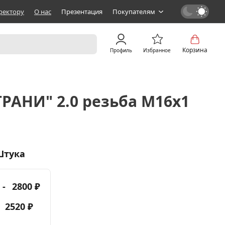
ректору
О нас
Презентация
Покупателям
Корзина
Профиль
Избранное
ГРАНИ" 2.0 резьба M16х1
Штука
 -
2800 ₽
-
2520 ₽