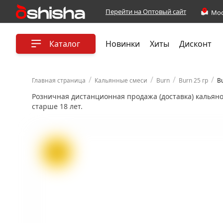
Перейти на Оптовый сайт
Каталог
Новинки
Хиты
Дисконт
/
/
/
/
Главная страница
Кальянные смеси
Burn
Burn 25 гр
B
Розничная дистанционная продажа (доставка) кальян
старше 18 лет.
ХИТ