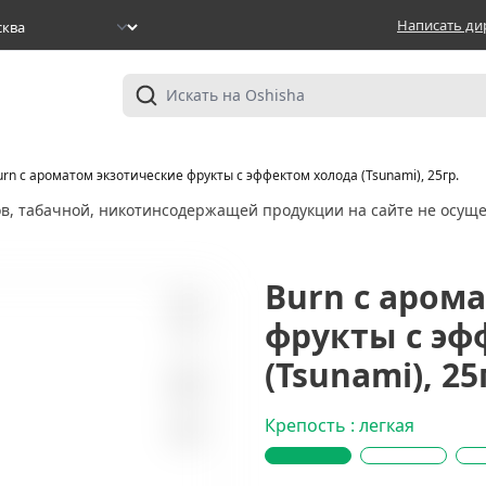
Написать ди
urn с ароматом экзотические фрукты с эффектом холода (Tsunami), 25гр.
ов, табачной, никотинсодержащей продукции на сайте не осуще
Burn с аром
фрукты с эф
0
(Tsunami), 25
Крепость : легкая