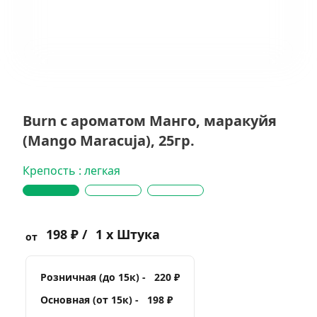
Burn с ароматом Манго, маракуйя
(Mango Maracuja), 25гр.
Крепость : легкая
198 ₽ /
1 x Штука
от
Розничная (до 15к) -
220 ₽
Основная (от 15к) -
198 ₽