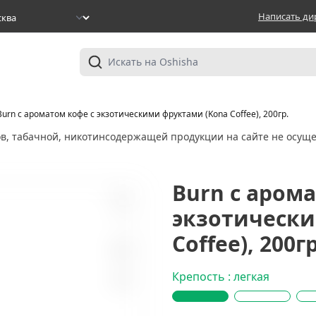
Написать ди
Burn с ароматом кофе с экзотическими фруктами (Kona Coffee), 200гр.
ов, табачной, никотинсодержащей продукции на сайте не осуще
Burn с аром
экзотически
1
Coffee), 200гр
Крепость : легкая