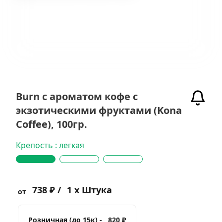
Burn с ароматом кофе с
экзотическими фруктами (Kona
Coffee), 100гр.
Крепость : легкая
738 ₽ /
1 x Штука
от
Розничная (до 15к) -
820 ₽