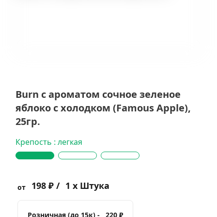
Burn с ароматом сочное зеленое
яблоко с холодком (Famous Apple),
25гр.
Крепость : легкая
198 ₽ /
1 x Штука
от
Розничная (до 15к) -
220 ₽