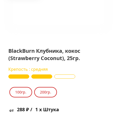
BlackBurn Клубника, кокос
(Strawberry Coconut), 25гр.
Крепость : средняя
100гр.
200гр.
288 ₽ /
1 x Штука
от