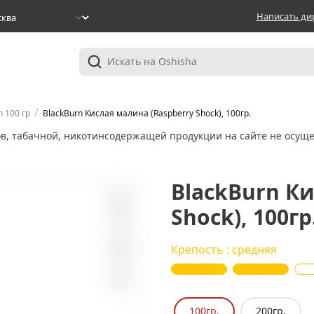
Написать ди
/
n 100 гр
BlackBurn Кислая малина (Raspberry Shock), 100гр.
ов, табачной, никотинсодержащей продукции на сайте не осуще
BlackBurn Ки
Shock), 100гр
20
Крепость : средняя
100гр.
200гр.