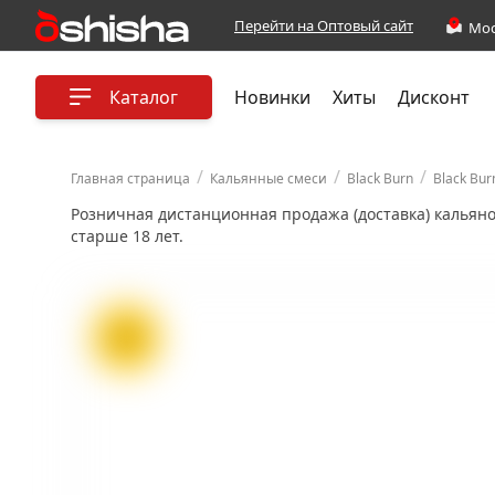
Перейти на Оптовый сайт
Каталог
Новинки
Хиты
Дисконт
/
/
/
Главная страница
Кальянные смеси
Black Burn
Black Bur
Розничная дистанционная продажа (доставка) кальян
старше 18 лет.
ХИТ