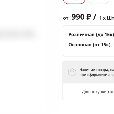
990 ₽ /
от
1 x Ш
Розничная (до 15к)
Основная (от 15к) 
Наличие товара, ва
при оформлении за
Для покупки то