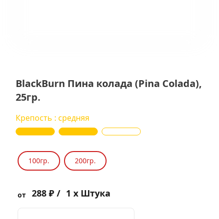
BlackBurn Пина колада (Pina Colada),
25гр.
Крепость : средняя
100гр.
200гр.
288 ₽ /
1 x Штука
от