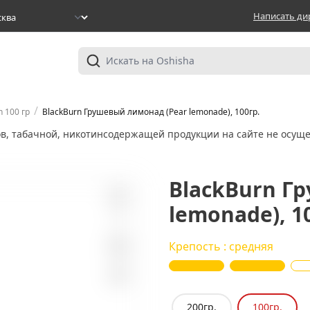
Написать ди
/
n 100 гр
BlackBurn Грушевый лимонад (Pear lemonade), 100гр.
ов, табачной, никотинсодержащей продукции на сайте не осуще
BlackBurn Г
lemonade), 1
7
Крепость : средняя
200гр.
100гр.