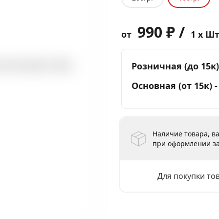
990 ₽ /
от
1 x Ш
Розничная (до 15к)
Основная (от 15к) 
Наличие товара, ва
при оформлении за
Для покупки то