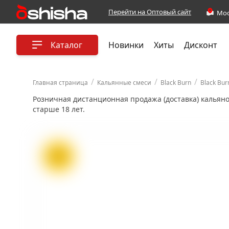
Перейти на Оптовый сайт
Каталог
Новинки
Хиты
Дисконт
/
/
/
Главная страница
Кальянные смеси
Black Burn
Black Bur
Розничная дистанционная продажа (доставка) кальян
старше 18 лет.
ХИТ