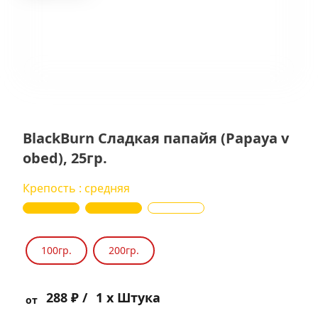
BlackBurn Сладкая папайя (Papaya v
obed), 25гр.
Крепость : средняя
100гр.
200гр.
288 ₽ /
1 x Штука
от