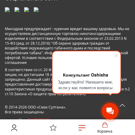
Минздрав предупреждает : курение вредит вашему здоровью. Мы не
осуществляем дистанционную торговлю никотинсодержащими
изделиями в соответствии с Федеральным законом от 23.02.2013 N
15-ФЗ (ред. от 28.12.2016) "Об охране здоровья граждан от
воздействия окружающего табачного дыма и последствий
потребления табака". Информация на сайте не является публичной
офертой. Условия пользования сайтом
Пользовательское
соглашение
В соответствии со ст. 20 ФЗ №15 «Об охране здоровья граждан»
Консультант Oshisha
лицам, не достигшим 18 лет пользование данным сайтом
запрещено. Данный сайт не является рекламой, а служит лишь для
Здравствуйте! Напишите мне,
предоставления достоверной информации о свойствах,
если у вас появятся вопросы
характеристиках продукции и её наличии в магазинах сети. (п.1 и п.2
ст.10 Закона «О защите прав потребителей»).
© 2014-2026 ООО «Смак Султана».
Все права защищены
ENTEREGO
powered by
Корзина