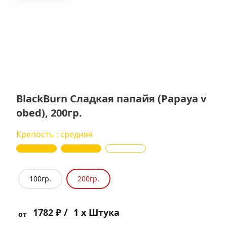
BlackBurn Сладкая папайя (Papaya v
obed), 200гр.
Крепость : средняя
100гр.
200гр.
1782 ₽ /
1 x Штука
от