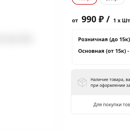
990 ₽ /
от
1 x Ш
Розничная (до 15к)
Основная (от 15к) 
Наличие товара, ва
при оформлении за
Для покупки то