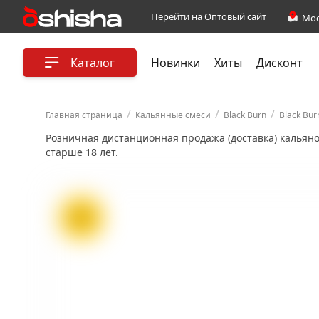
Перейти на Оптовый сайт
Каталог
Новинки
Хиты
Дисконт
/
/
/
Главная страница
Кальянные смеси
Black Burn
Black Bur
Розничная дистанционная продажа (доставка) кальян
старше 18 лет.
ХИТ