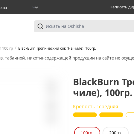
Написать ди
/
n 100 гр
BlackBurn Тропический сок (На чиле), 100гр.
ов, табачной, никотинсодержащей продукции на сайте не осуще
BlackBurn Т
чиле), 100гр.
13
Крепость : средняя
100гр.
200гр.