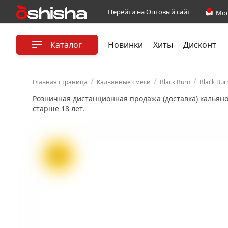
Перейти на Оптовый сайт
Каталог
Новинки
Хиты
Дисконт
/
/
/
Главная страница
Кальянные смеси
Black Burn
Black Bur
Розничная дистанционная продажа (доставка) кальян
старше 18 лет.
ХИТ