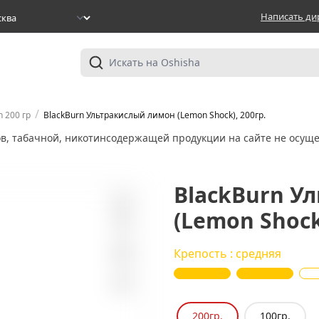
Написать ди
/
n 200 гр
BlackBurn Ультракислый лимон (Lemon Shock), 200гр.
ов, табачной, никотинсодержащей продукции на сайте не осуще
BlackBurn У
(Lemon Shock
20
Крепость : средняя
200гр.
100гр.