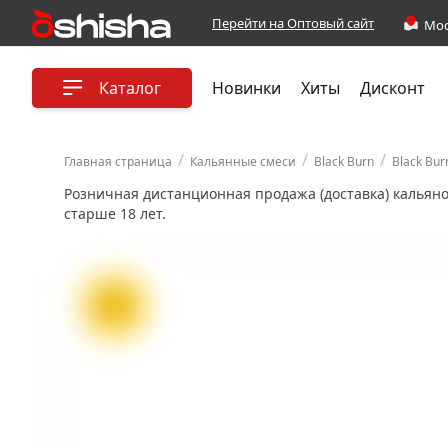
Перейти на Оптовый сайт
Каталог
Новинки
Хиты
Дисконт
/
/
/
Главная страница
Кальянные смеси
Black Burn
Black Bur
Розничная дистанционная продажа (доставка) кальян
старше 18 лет.
ХИТ