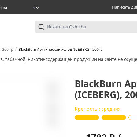
Написать ди
/
n 200 гр
BlackBurn Арктический холод (ICEBERG), 200гр.
ов, табачной, никотинсодержащей продукции на сайте не осуще
BlackBurn А
(ICEBERG), 20
10
Крепость : средняя