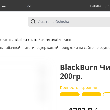
Написать ди
/
n 200 гр
BlackBurn Чизкейк (Cheesecake), 200гр.
ов, табачной, никотинсодержащей продукции на сайте не осуще
BlackBurn Чи
200гр.
15
Крепость : средняя