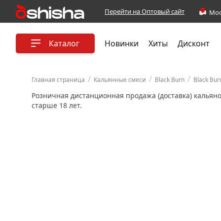
Перейти на Оптовый сайт
Каталог
Новинки
Хиты
Дисконт
/
/
/
Главная страница
Кальянные смеси
Black Burn
Black Bur
Розничная дистанционная продажа (доставка) кальян
старше 18 лет.