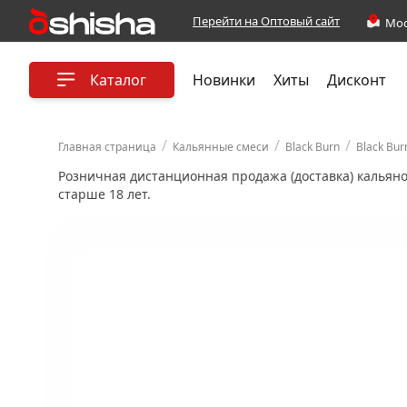
Перейти на Оптовый сайт
Каталог
Новинки
Хиты
Дисконт
/
/
/
Главная страница
Кальянные смеси
Black Burn
Black Bur
Розничная дистанционная продажа (доставка) кальян
старше 18 лет.