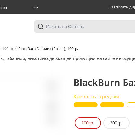
Написать ди
/
n 100 гр
BlackBurn Базилик (Basilic), 100гр.
ов, табачной, никотинсодержащей продукции на сайте не осуще
BlackBurn Баз
5
Крепость : средняя
100гр.
200гр.