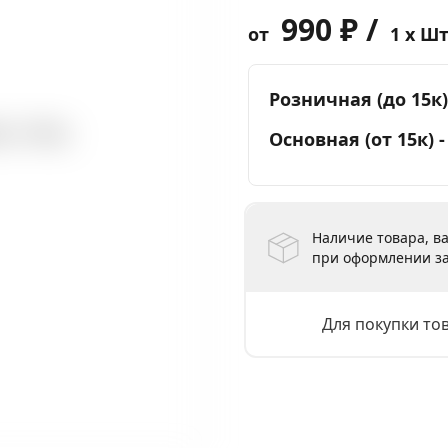
990 ₽ /
от
1 x Ш
Розничная (до 15к)
Основная (от 15к) 
Наличие товара, ва
при оформлении за
Для покупки то