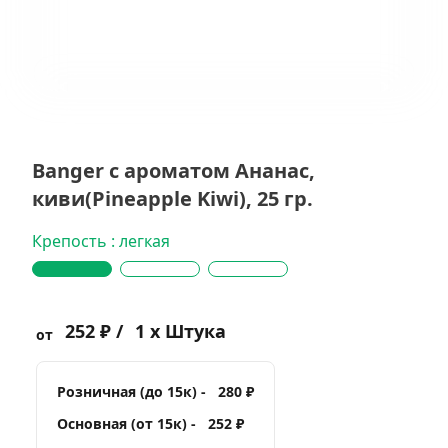
Banger с ароматом Ананас,
киви(Pineapple Kiwi), 25 гр.
Крепость : легкая
252 ₽ /
1 x Штука
от
Розничная (до 15к) -
280 ₽
Основная (от 15к) -
252 ₽