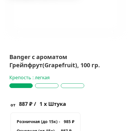
Banger с ароматом
Грейпфрут(Grapefruit), 100 гр.
Крепость : легкая
887 ₽ /
1 x Штука
от
Розничная (до 15к) -
985 ₽
Основная (от 15к) -
887 ₽