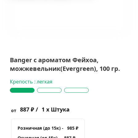
Banger с ароматом Фейхоа,
можжевельник(Evergreen), 100 гр.
Крепость : легкая
887 ₽ /
1 x Штука
от
Розничная (до 15к) -
985 ₽
Основная (от 15к) -
887 ₽