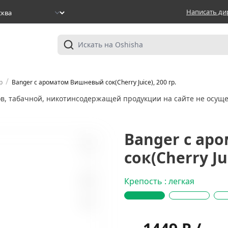
Написать ди
/
р
Banger с ароматом Вишневый сок(Cherry Juice), 200 гр.
ов, табачной, никотинсодержащей продукции на сайте не осуще
Banger с а
сок(Cherry Jui
1
Крепость : легкая