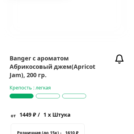
Banger с ароматом
Абрикосовый джем(Apricot
Jam), 200 гр.
Крепость : легкая
1449 ₽ /
1 x Штука
от
Розничная (до 15к) -
1610 ₽